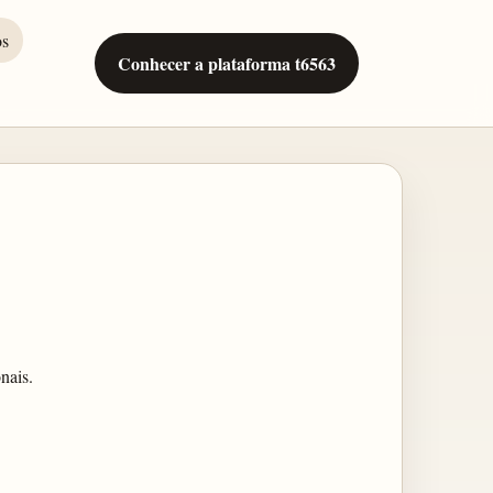
os
Conhecer a plataforma t6563
nais.