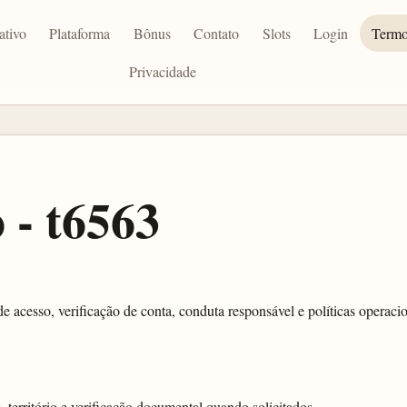
ativo
Plataforma
Bônus
Contato
Slots
Login
Term
Privacidade
 - t6563
acesso, verificação de conta, conduta responsável e políticas operacio
, território e verificação documental quando solicitados.